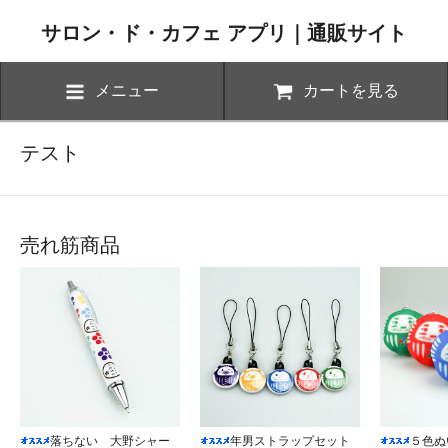
サロン・ド・カフェ アプリ｜通販サイト
メニュー
カートを見る
テスト
売れ筋商品
落ちない 大野シャー
年男ストラップセット
５色ぬ