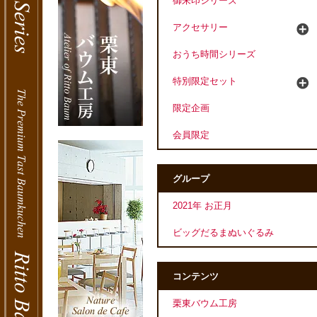
御朱印シリーズ
アクセサリー
おうち時間シリーズ
特別限定セット
限定企画
会員限定
グループ
2021年 お正月
ビッグだるまぬいぐるみ
コンテンツ
栗東バウム工房