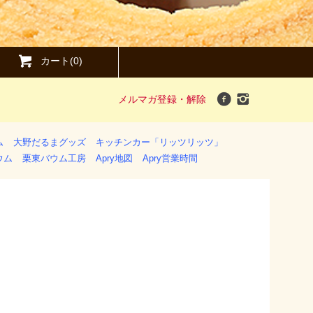
カート(0)
メルマガ登録・解除
ム
大野だるまグッズ
キッチンカー「リッツリッツ」
ウム
栗東バウム工房
Apry地図
Apry営業時間