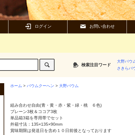
ログイン
お問い合わせ
大野バウ
検索注目ワード
さきらバ
ホーム
>
バウムクーへン
>
大野バウム
組み合わせ自由(青・黄・赤・紫・緑・桃 ６色)
プレーン3枚＆ココア3枚
単品箱3箱を専用帯でセット
外箱寸法：135×135×90mm
賞味期限は発送日を含め１０日前後となっております