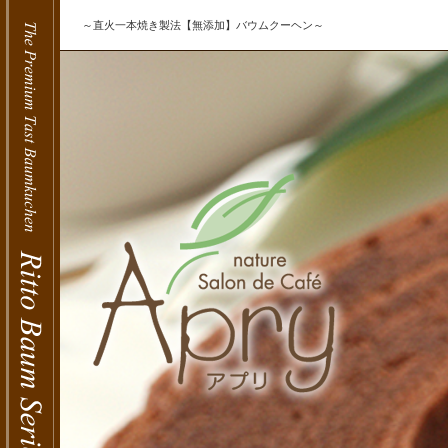
～直火一本焼き製法【無添加】バウムクーヘン～