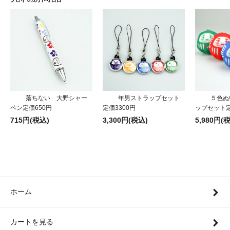
落ちない 大野シャー
年男ストラップセット
５色ぬ
ペン定価650円
定価3300円
ップセット定
715円(税込)
3,300円(税込)
5,980円(
ホーム
カートを見る