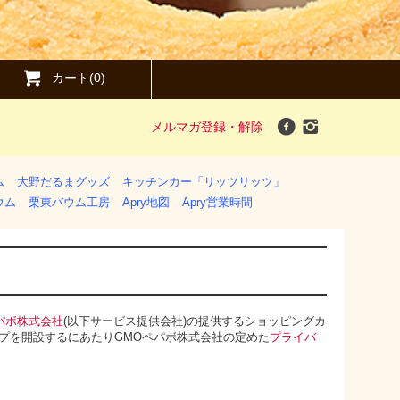
カート(0)
メルマガ登録・解除
ム
大野だるまグッズ
キッチンカー「リッツリッツ」
ウム
栗東バウム工房
Apry地図
Apry営業時間
パボ株式会社
(以下サービス提供会社)の提供するショッピングカ
ップを開設するにあたりGMOペパボ株式会社の定めた
プライバ