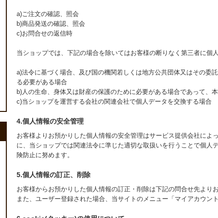
a)ご注文の確認、照会
b)商品発送の確認、照会
c)お問合せの返信時
当ショップでは、下記の場合を除いてはお客様の断りなく第三者に個
a)法令に基づく場合、及び国の機関若しくは地方公共団体又はその委
る必要がある場合
b)人の生命、身体又は財産の保護のために必要がある場合であって、
c)当ショップを運営する会社の関連会社で個人データを交換する場合
4.個人情報の安全管理
お客様よりお預かりした個人情報の安全管理はサービス提供会社によ
に、当ショップでは関連法令に準じた適切な取扱いを行うことで個人
険防止に努めます。
5.個人情報の訂正、削除
お客様からお預かりした個人情報の訂正・削除は下記の問合せ先より
また、ユーザー登録された場合、当サイトのメニュー「マイアカウン