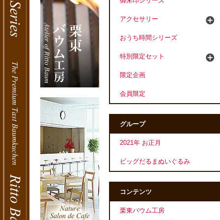
御朱印シリーズ
アクセサリー
おうち時間シリーズ
特別限定セット
限定企画
会員限定
グループ
2021年 お正月
ビッグだるまぬいぐるみ
コンテンツ
栗東バウム工房