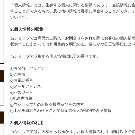
「個人情報」とは、生存する個人に関する情報であって、当該情報に
することができるもの、及び他の情報と容易に照合することができ、
いいます。
2.個人情報の収集
当ショップでは商品のご購入、お問合せをされた際にお客様の個人情
収集するにあたっては利用目的を明記の上、適法かつ公正な手段によ
当ショップで収集する個人情報は以下の通りです。
a)お名前、フリガナ
b)ご住所
c)お電話番号
d)メールアドレス
e)パスワード
f)配送先情報
g)当ショップとのお取引履歴及びその内容
h)上記を組み合わせることで特定の個人が識別できる情報
3.個人情報の利用
当ショップではお客様からお預かりした個人情報の利用目的は以下の