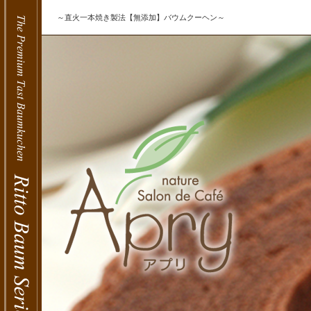
～直火一本焼き製法【無添加】バウムクーヘン～