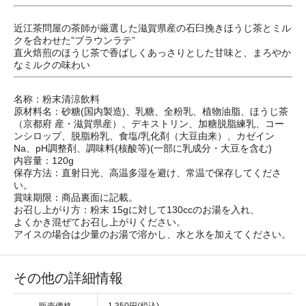
近江茶問屋の茶師が厳選した滋賀県産の石臼挽きほうじ茶とミル
クを合わせた”ブラウンラテ”
直火焙煎のほうじ茶で香ばしくあっさりとした甘味と、まろやか
なミルクの味わい
名称：粉末清涼飲料
原材料名：砂糖(国内製造)、乳糖、全粉乳、植物油脂、ほうじ茶
（京都府 産・滋賀県産）、デキストリン、加糖脱脂練乳、コー
ンシロップ、脱脂粉乳、食塩/乳化剤（大豆由来）、カゼイン
Na、pH調整剤、調味料(核酸等)(一部に乳成分・大豆を含む)
内容量：120g
保存方法：直射日光、高温多湿を避け、常温で保存してくださ
い。
賞味期限：商品裏面に記載。
お召し上がり方：粉末 15gに対して130ccのお湯を入れ、
よくかき混ぜてお召し上がりください。
アイスの場合は少量のお湯で溶かし、水と氷を加えてください。
その他の詳細情報
販売価格
1,350円(税込)