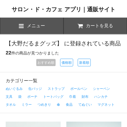
サロン・ド・カフェ アプリ｜通販サイト
メニュー
カートを見る
【大野だるまグッズ】 に登録されている商品
22
件の商品が見つかりました
おすすめ順
価格順
新着順
カテゴリー一覧
ぬいぐるみ
缶バッジ
ストラップ
ボールペン
シャーペン
文具
袋
ポーチ
トートバッグ
巾着
財布
ハンカチ
タオル
ミラー
つめきり
傘
食品
てぬぐい
マグネット